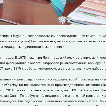
езидент Научно-исследовательской производственной компании «Э
ный член (академик) Российской Академии медико-технических наук
ам медицинской диагностической техники.
нинграде. В 1975 г. окончил Ленинградский электротехнический инс
итил диссертацию в области цифровой рентгенотехники. Карьеру н
, где с 1975 г. работал инженером, а затем начальником лаборат
номышленниками создал научно-исследовательский производственны
в АО «Научно-исследовательская производственная компания «Эле
и, с 2011 г. по настоящее время – президент НИПК «Электрон». Н
летия Санкт-Петербурга», благодарностью и почетной грамотой К
етербурга, благодарностью и почетной грамотой губернатора Санк