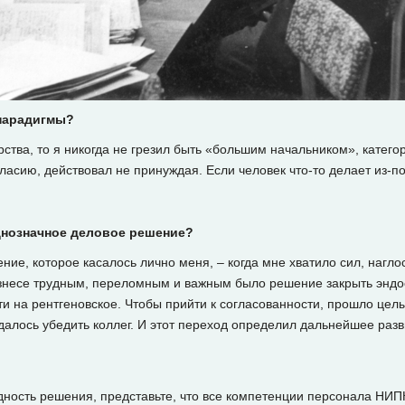
 парадигмы?
рства, то я никогда не грезил быть «большим начальником», катего
ласию, действовал не принуждая. Если человек что-то делает из-по
днозначное деловое решение?
ие, которое касалось лично меня, – когда мне хватило сил, наглос
изнесе трудным, переломным и важным было решение закрыть эндо
ти на рентгеновское. Чтобы прийти к согласованности, прошло цел
алось убедить коллег. И этот переход определил дальнейшее разв
удность решения, представьте, что все компетенции персонала НИ