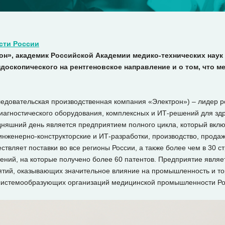
сти России
он», академик Российской Академии медико-технических наук 
доскопического на рентгеновское направление и о том, что м
едовательская производственная компания «Электрон») – лидер ро
диагностического оборудования, комплексных и ИТ-решений для з
одняшний день является предприятием полного цикла, который вклю
инженерно-конструкторские и ИТ-разработки, производство, продаж
твляет поставки во все регионы России, а также более чем в 30 
ений, на которые получено более 60 патентов. Предприятие являе
тий, оказывающих значительное влияние на промышленность и то
 системообразующих организаций медицинской промышленности Ро