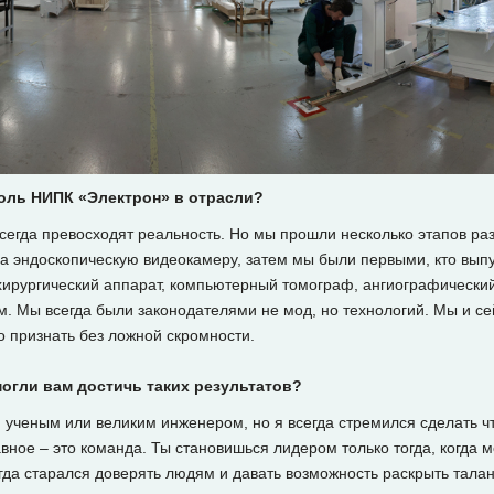
роль НИПК «Электрон» в отрасли?
егда превосходят реальность. Но мы прошли несколько этапов ра
ла эндоскопическую видеокамеру, затем мы были первыми, кто вып
хирургический аппарат, компьютерный томограф, ангиографический
м. Мы всегда были законодателями не мод, но технологий. Мы и с
о признать без ложной скромности.
могли вам достичь таких результатов?
м ученым или великим инженером, но я всегда стремился сделать чт
авное – это команда. Ты становишься лидером только тогда, когда 
егда старался доверять людям и давать возможность раскрыть тала