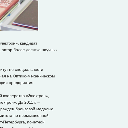
лектрон», кандидат
, автор более десятка научных
титут по специальности
ачал на Оптико-механическом
ории предприятия.
й кооператив «Электрон»,
ктрон». До 2011 г. –
агражден бронзовой медалью
омитета по промышленной
т-Петербурга, почетной